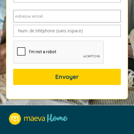
Prénom
*
Adresse
email
*
Num.
de
téléphone
CAPTCHA
(sans
espace)
*