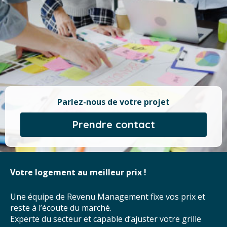
rlez-nous de votre projet
Pa
Prendre contact
t au meilleur prix !
Un photograp
votre bien
 Revenu Management fixe vos prix et
te du marché.
Profitez d’u
eur et capable d’ajuster votre grille
long de votre