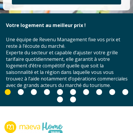
gement au meilleur prix !
Un phot
votre bi
e de Revenu Management fixe vos prix et
’écoute du marché.
Profitez
 secteur et capable d’ajuster votre grille
long de 
quotidiennement, elle garantit à votre
notre pa
d’être compétitif quelle que soit la
Les phot
ité et la région dans laquelle vous vous
l’attent
 l’aide notamment d’opérations commerciales
vacances
rands acteurs du marché du tourisme.
logemen
concurre